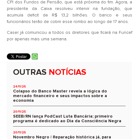
CPI dos Fundos de Pensão, que está próxima do fim. Agora, a
presidente da Caixa resolveu intervir na fundação, que
acumula deficit de R$ 13,2 bilhões. O banco e seus
funcionários terão de cobrir esse rombo ao longo de 17 anos.
Caser já comunicou a todos os diretores que ficará na Funcef
por apenas mais uma semana.
OUTRAS
NOTÍCIAS
24/11/25
Colapso do Banco Master revela a lógica do
mercado financeiro e seus impactos sobre a
economia
20/11/25
SEEB/RN lança PodCast Luta Bancária; primeiro
programa é dedicado ao Dia da Consciência Negra
20/11/25
Novembro Negro | Reparação histórica já, para