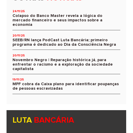
24/11/25
Colapso do Banco Master revela a lógica do
mercado financeiro e seus impactos sobre a
economia
20/11/25
SEEB/RN lança PodCast Luta Bancária; primeiro
programa é dedicado ao Dia da Consciência Negra
20/11/25
Novembro Negro | Reparação histórica já, para
enfrentar o racismo e a exploração da sociedade
capitalista
19/11/25
MPF cobra da Caixa plano para identificar poupanças
de pessoas escravizadas
LUTA
BANCÁRIA