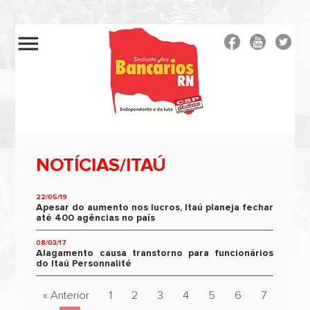
menu
NOTÍCIAS/ITAÚ
22/05/19
Apesar do aumento nos lucros, Itaú planeja fechar
até 400 agências no país
08/03/17
Alagamento causa transtorno para funcionários
do Itaú Personnalité
« Anterior
1
2
3
4
5
6
7