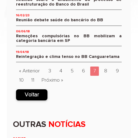
reestruturação do Banco do Brasil
16/02/23
Reunião debate saúde do bancário do BB
06/06/18
Remoções compulsórias no BB mobilizam a
categoria bancária em SP
19/04/18
Reintegração e clima tenso no BB Canguaretama
« Anterior
3
4
5
6
7
8
9
10
11
Próximo »
Voltar
OUTRAS
NOTÍCIAS