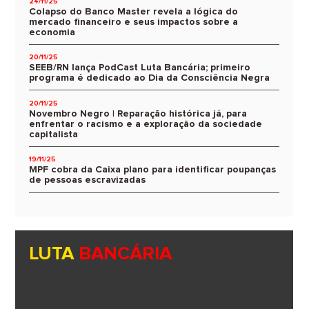
24/11/25
Colapso do Banco Master revela a lógica do
mercado financeiro e seus impactos sobre a
economia
20/11/25
SEEB/RN lança PodCast Luta Bancária; primeiro
programa é dedicado ao Dia da Consciência Negra
20/11/25
Novembro Negro | Reparação histórica já, para
enfrentar o racismo e a exploração da sociedade
capitalista
19/11/25
MPF cobra da Caixa plano para identificar poupanças
de pessoas escravizadas
LUTA
BANCÁRIA