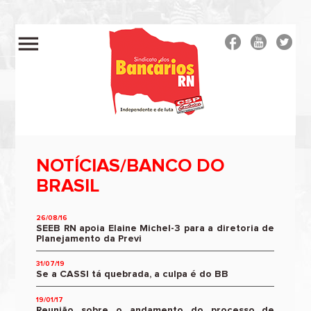
menu
NOTÍCIAS/BANCO DO
BRASIL
26/08/16
SEEB RN apoia Elaine Michel-3 para a diretoria de
Planejamento da Previ
31/07/19
Se a CASSI tá quebrada, a culpa é do BB
19/01/17
Reunião sobre o andamento do processo de