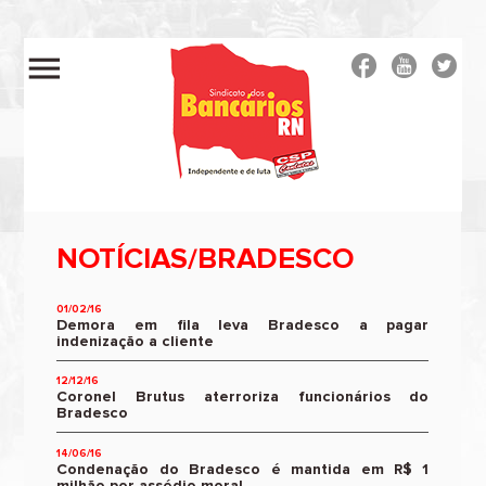
menu
NOTÍCIAS/BRADESCO
01/02/16
Demora em fila leva Bradesco a pagar
indenização a cliente
12/12/16
Coronel Brutus aterroriza funcionários do
Bradesco
14/06/16
Condenação do Bradesco é mantida em R$ 1
milhão por assédio moral