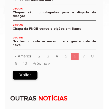
08/01/16
Chapas são homologadas para a disputa da
direção
22/01/16
Chapa da FNOB vence eleições em Bauru
26/09/16
Bradesco: pode arrancar que a gente cola de
novo
« Anterior
2
3
4
5
6
7
8
9
10
Próximo »
Voltar
OUTRAS
NOTÍCIAS