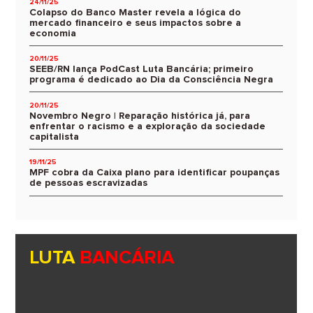
24/11/25
Colapso do Banco Master revela a lógica do
mercado financeiro e seus impactos sobre a
economia
20/11/25
SEEB/RN lança PodCast Luta Bancária; primeiro
programa é dedicado ao Dia da Consciência Negra
20/11/25
Novembro Negro | Reparação histórica já, para
enfrentar o racismo e a exploração da sociedade
capitalista
19/11/25
MPF cobra da Caixa plano para identificar poupanças
de pessoas escravizadas
LUTA
BANCÁRIA